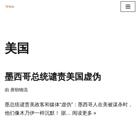
跳
至
正
文
美国
墨西哥总统谴责美国虚伪
由
唐朝物流
墨总统谴责美政客和媒体“虚伪”：墨西哥人在美被谋杀时，
他们像木乃伊一样沉默！ 据…
阅读更多 »