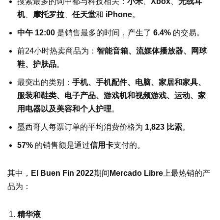
搜索最多的词中都与科技相关：
小米
、
Xbox
、
无线耳
机
、
摩托罗拉
、
任天堂
和
iPhone
。
中午 12:00
是销售最多的时间，产生了
6.4%
的交易。
前24小时热卖商品为：
智能音箱
、
流媒体播放器
、
网球
鞋
、
护肤品
。
最突出的类别：
手机、手机配件、电脑、家居和家具、
服装和鞋类、电子产品、游戏机和视频游戏、运动、家
用电器以及美容和个人护
理
。
墨西哥人每票订单的平均消费价格为
1,823 比索
。
57%
的销售额是通过
信用卡
支付的。
其中，
El Buen Fin 2022
期间
Mercado Libre
上最热销的产
品为：
精华液