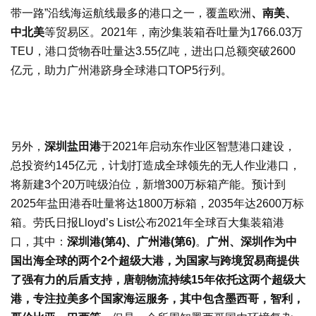
带一路”沿线海运航线最多的港口之一，覆盖欧洲
、南美、
中北美
等贸易区。2021年，南沙集装箱吞吐量为1766.03万
TEU，港口货物吞吐量达3.55亿吨，进出口总额突破2600
亿元，助力广州港跻身全球港口TOP5行列。
另外，
深圳盐田港
于2021年启动东作业区智慧港口建设，
总投资约145亿元，计划打造成全球领先的无人作业港口，
将新建3个20万吨级泊位，新增300万标箱产能。预计到
2025年盐田港吞吐量将达1800万标箱，2035年达2600万标
箱。劳氏日报Lloyd’s List公布2021年全球百大集装箱港
口，其中：
深圳港(第4)、广州港(第6)
。
广州、深圳作为中
国出海全球的两个2个超级大港，为国家与跨境贸易商提供
了强有力的后盾支持，唐朝物流持续15年依托这两个超级大
港，专注拉美多个国家海运服务，其中包含墨西哥，智利，