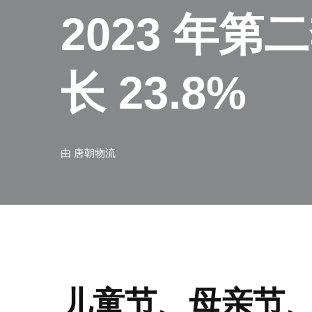
2023 年
长 23.8%
由
唐朝物流
儿童节、母亲节