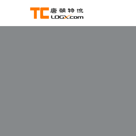
跳
至
正
文