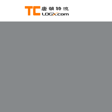
跳
至
正
文