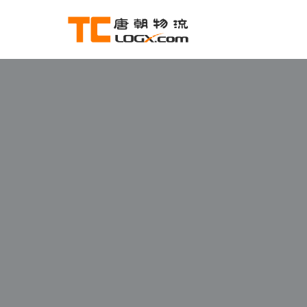
跳
至
正
文