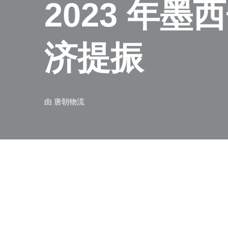
2023 年
济提振
由
唐朝物流