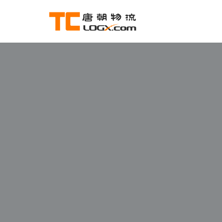
跳
至
正
文