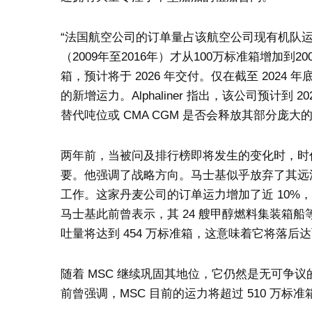
“法国航空公司的订单量占该航空公司现有机队运力的 35
（2009年至2016年）才从100万标准箱增加到200
箱，预计将于 2026 年交付。仅在截至 2024 
的新增运力。Alphaliner 指出，该公司预计到
替代吨位或 CMA CGM 是否会释放其部分庞
两年前，当被问及排行榜即将发生的变化时，时任马士
要。他强调了战略方向。马士基似乎放弃了其远
工作。这家丹麦公司的订单运力增加了近 10%，即 33 艘
马士基此前曾表示，其 24 艘甲醇燃料集装箱船等订
吐量将达到 454 万标准箱，这意味着它将落后达飞轮
随着 MSC 继续巩固其地位，它仍然是无可争议的领
前曾强调，MSC 目前的运力将超过 510 万标准