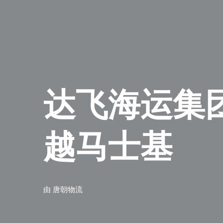
达飞海运集
越马士基
由
唐朝物流