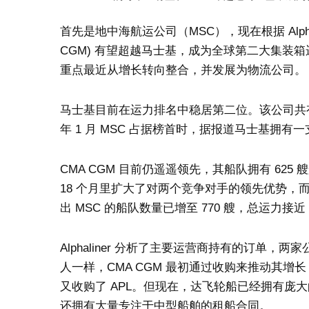
首先是地中海航运公司（MSC），现在根据 Alpha
CGM) 有望超越马士基，成为全球第二大集装
重点最近从增长转向整合，并发展为物流公司。
马士基目前在运力排名中稳居第二位。该公司共有 6
年 1 月 MSC 占据榜首时，据报道马士基拥有一
CMA CGM 目前仍遥遥领先，其船队拥有 625
18 个月里扩大了对两个竞争对手的领先优势，而且
出 MSC 的船队数量已增至 770 艘，总运力接近 
Alphaliner 分析了主要运营商持有的订单
人一样，CMA CGM 最初通过收购来推动其增长，接管了
又收购了 APL。但现在，达飞轮船已经拥有庞
还拥有大量专注于中型船舶的租船合同。