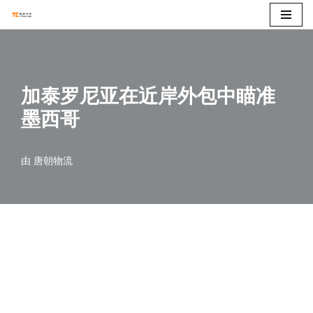
跳
至
正
加泰罗尼亚在近岸外包中瞄准
文
墨西哥
由
唐朝物流