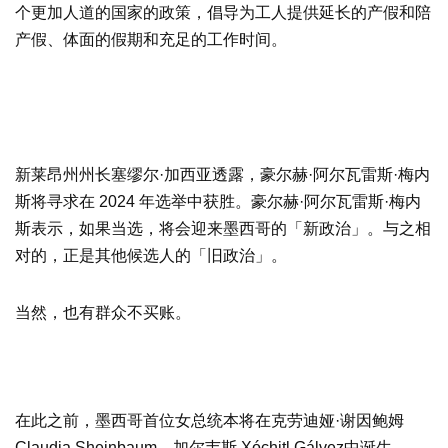
个更加人道的国家的政策，倡导为工人提供延长的产假和陪
产假、体面的假期和充足的工作时间。
新莱昂州州长塞缪尔·加西亚透露，豪尔赫·阿尔瓦雷斯·梅内
斯将寻求在 2024 年选举中获胜。豪尔赫·阿尔瓦雷斯·梅内
斯表示，如果当选，将会迎来墨西哥的「新政治」。与之相
对的，正是其他候选人的「旧政治」。
当然，也有群众不买账。
在此之前，墨西哥首位女总统本将在克劳迪娅·谢因鲍姆
Claudia Sheinbaum、加尔韦斯 Xóchitl Gálvez中诞生。