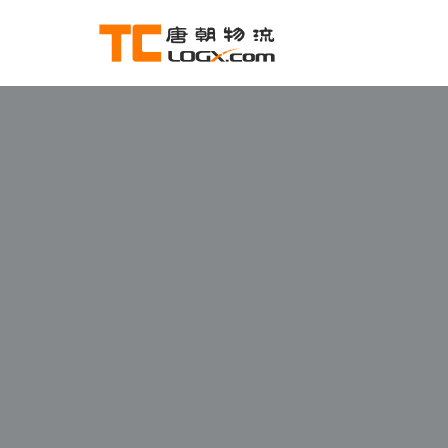
跳
至
正
文