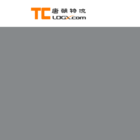
跳
至
正
文