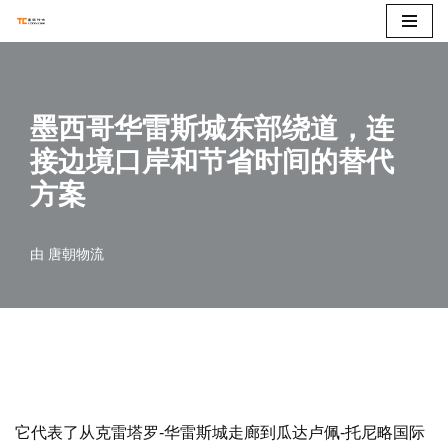
跳
至
正
墨西哥华雷斯城东部绕道，连
文
接边境口岸和节省时间的替代
方案
由
唐朝物流
它代表了从克雷塔罗-华雷斯城走廊到瓜达卢佩-托尼略国际