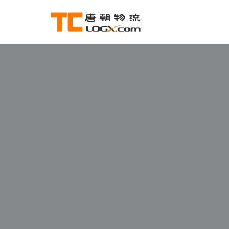
跳
至
正
文