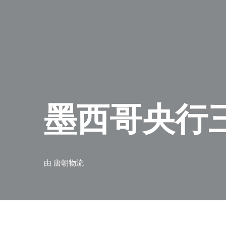
墨西哥央行
由
唐朝物流