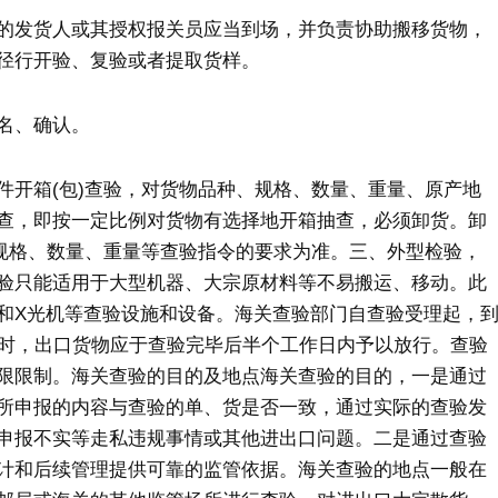
的发货人或其授权报关员应当到场，并负责协助搬移货物，
径行开验、复验或者提取货样。
名、确认。
件开箱(包)查验，对货物品种、规格、数量、重量、原产地
查，即按一定比例对货物有选择地开箱抽查，必须卸货。卸
、规格、数量、重量等查验指令的要求为准。三、外型检验，
验只能适用于大型机器、大宗原材料等不易搬运、移动。此
和X光机等查验设施和设备。海关查验部门自查验受理起，
小时，出口货物应于查验完毕后半个工作日内予以放行。查验
限限制。海关查验的目的及地点海关查验的目的，一是通过
所申报的内容与查验的单、货是否一致，通过实际的查验发
申报不实等走私违规事情或其他进出口问题。二是通过查验
计和后续管理提供可靠的监管依据。海关查验的地点一般在