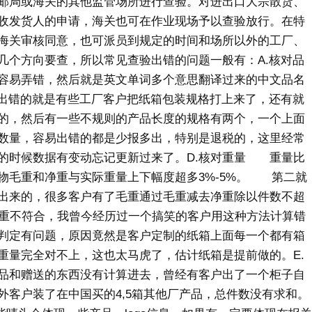
邮局或海关的其他监管场所进行查验。对进出口大宗散货、
收发货人的申请，海关也可在作业现场予以查验放行。在特
海关审核同意，也可派员到规定的时间和场所以外的工厂、
个方向要查，所以常见查验出错的问题一般有：A.核对品
容易弄错，然后就是英文单词多个意思翻译过来的中文品名
出错的就是有些工厂客户把纸箱包装规格打上来了，还有就
的，然后有一些不规则的产品长度的规格有两个，一个上面
数量，容易出错的都是少报多出，特别是退税的，这里经常
的时候数据有变动忘记更新过来了。D.核对重量 重量比
毛重和净重与实际重量上下幅度超多3%-5%。 第二就
出来的，很多客户有了毛重通过毛重减去净重除以件数不超
净重不符合，我曾今经历过一个搞笑的客户用这种方法计算错
判定有问题，原因竟然是客户定制的纸箱上面每一个都有箱
重量完全对不上，这也太马虎了，估计纸箱是提前做的。E.
品和赠送的东西没有计算进去，曾经有客户出了一个柜子自
外客户装了在中国买的4,5箱其他厂产品，总件数没有求和。