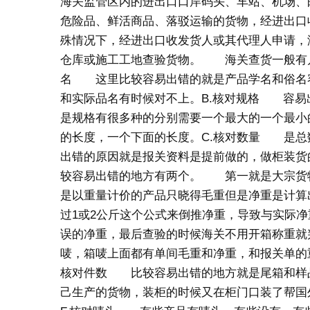
海关监管区内的进出口口岸码头、车站、机场、
危险品、鲜活商品、落驳运输的货物，经进出口
殊情况下，经进出口收发货人或其代理人申请，
仓库或施工工地查验货物。 海关查货一般有几
名 这里比较容易出错的就是产品学名和俗名
和实际品名有时候对不上。B.核对规格 容易
是规格有很多种的分别需要一个最大的一个最小
的长度，一个下面的长度。C.核对数量 是总
出错的原因就是报关资料是提前做的，做柜装货
较容易出错的地方有两个。 第一就是大宗货物
是以重量计价的产品只晓得毛重但是净重是计算
过1或2公斤这个公式来倒推净重，导致与实际
误的净重，最后查验的时候海关不用开箱称重就
唛，箱唛上面都有单间毛重和净重，和报关单的
核对件数 比较容易出错的地方就是尾箱和样
己生产的货物，装柜的时候又在柜门口装了帮国