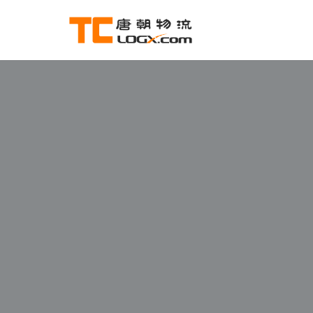
跳
至
正
文