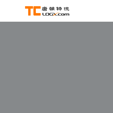
跳
至
正
文