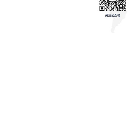
相关
墨西哥低价商品进口税飙升至33.5% 美
跨境电商 | 2
客多Q2盈利承压
汇总
2024年6月25日
2024年5月31
在“未分类”中
在“未分类”中
发表回复