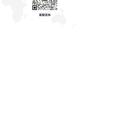
024年墨西哥电商平台前十
Temu巴西反超美客多！巴西电商上半
年营收破千亿
日
2025年9月11日
类似文章