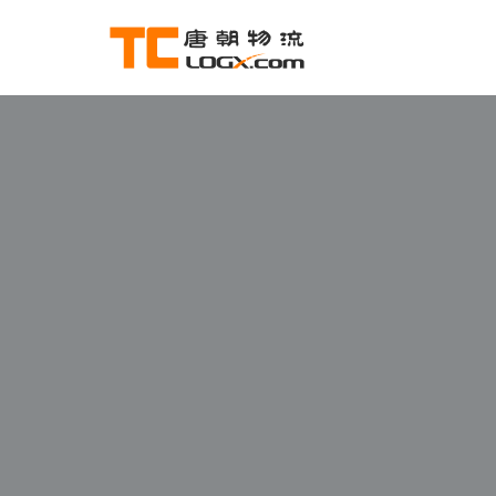
跳
至
正
文