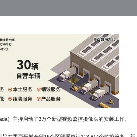
rugada）主持启动了3万个新型视频监控摄像头的安装工作。
旨在墨西哥城全部16个区部署总计113,814个监控设备。新