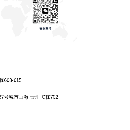
08-615
7号城市山海·云汇·C栋702
聚宝五金工艺厂2号楼1楼