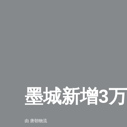
墨城新增3万
由
唐朝物流