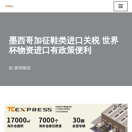
跳
至
正
墨西哥加征鞋类进口关税 世界
文
杯物资进口有政策便利
由
唐朝物流