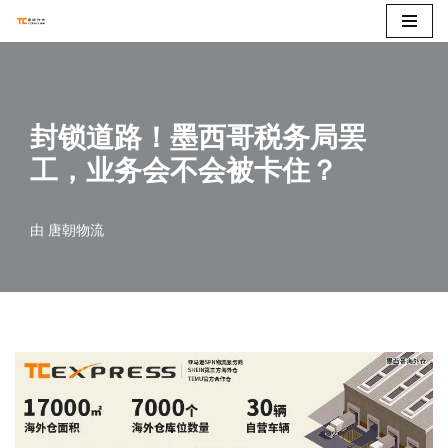
跳
至
正
封锁道路！墨西哥税务局罢
文
工，业务会不会被卡住？
由
唐朝物流