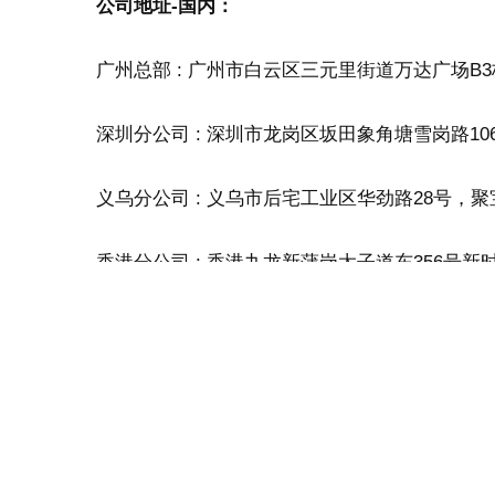
公司地址-国内：
广州总部 : 广州市白云区三元里街道万达广场B3栋6
深圳分公司 : 深圳市龙岗区坂田象角塘雪岗路106
义乌分公司 : 义乌市后宅工业区华劲路28号，
香港分公司 : 香港九龙新蒲岗太子道东356号
——————————
公司地址-海外：
墨西哥分公司：Calle poniente Colonia industrial V