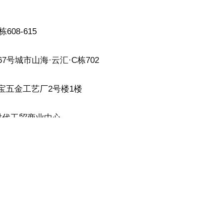
08-615
7号城市山海·云汇·C栋702
聚宝五金工艺厂2号楼1楼
新时代工贸商业中心
allejo ciudad Mexico