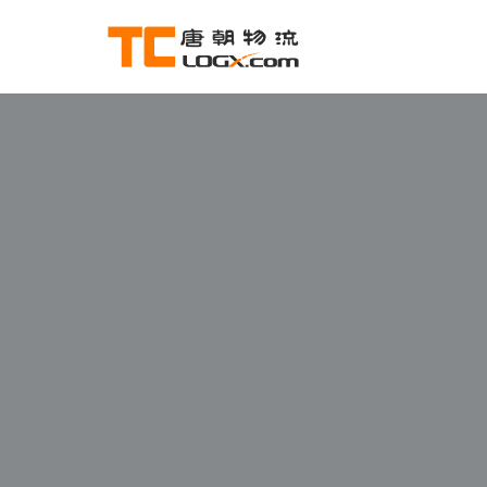
跳
至
正
文