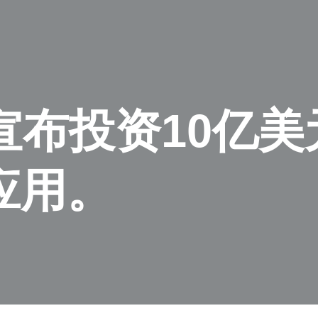
rce宣布投资10
应用。