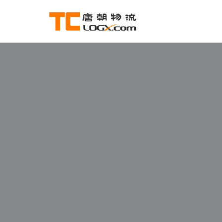
跳
至
正
文