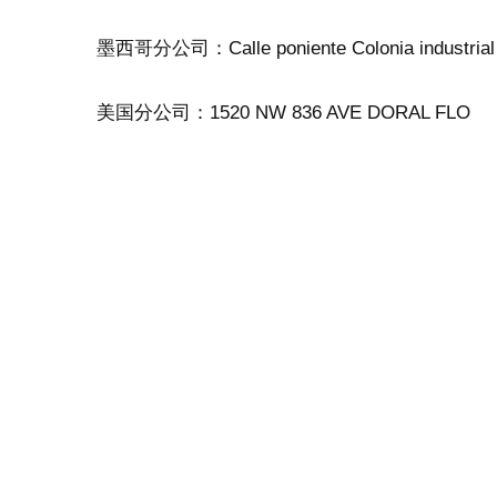
墨西哥分公司：Calle poniente Colonia industrial V
美国分公司：1520 NW 836 AVE DORAL FLO
更多详情请移步官网：www.tclogx.com
相关
33.5%！8月15日起墨西哥进口税激增
墨西哥对华鞋
2025年8月23日
2025年9月18
类似文章
类似文章