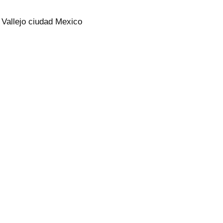
allejo ciudad Mexico
类反倾销终裁
墨西哥加征鞋类进口关税 世界杯物资
日
进口有政策便利
2025年9月15日
类似文章