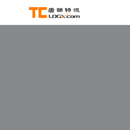
跳
至
正
文