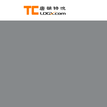
跳
至
正
文