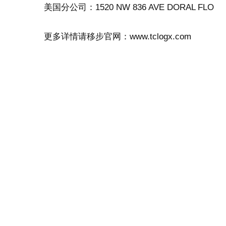
美国分公司：1520 NW 836 AVE DORAL FLO
更多详情请移步官网：www.tclogx.com
相关
迎战Shopee与Temu，美客多免邮门槛
巴西投资340
下调至19雷亚尔税
2025年9月30
2025年12月2日
类似文章
类似文章
发表回复
要发表评论，您必须先
登录
。