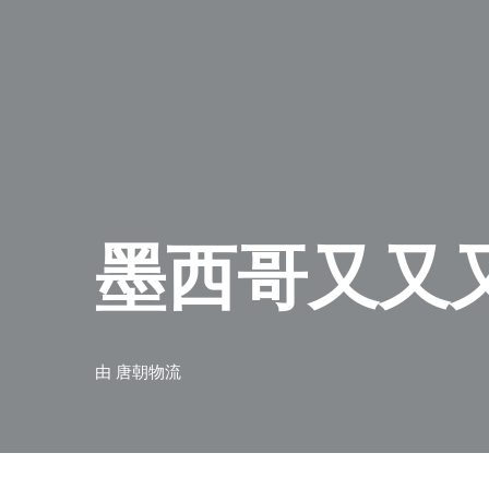
墨西哥又又
由
唐朝物流