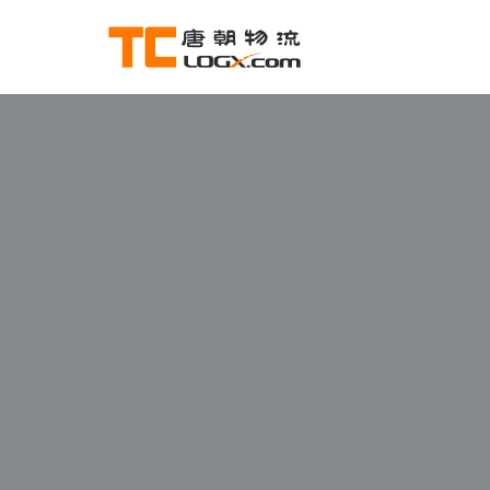
跳
至
正
文