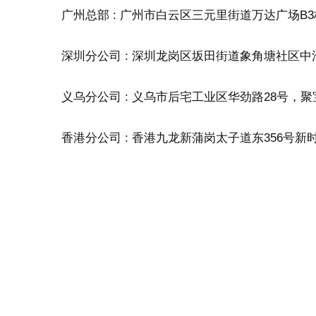
广州总部 : 广州市白云区三元里街道万达广场B3栋6
深圳分公司 : 深圳龙岗区坂田街道象角塘社区中浩金裕
义乌分公司 : 义乌市后宅工业区华劲路28号，
香港分公司 : 香港九龙新蒲岗太子道东356号
——————————
公司地址-海外：
墨西哥分公司：Calle poniente Colonia industrial V
美国分公司：1520 NW 836 AVE DORAL FLO