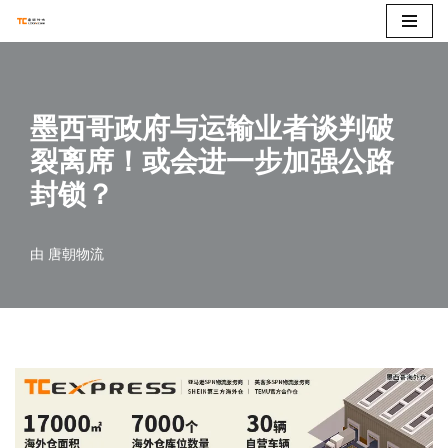
跳
至
正
墨西哥政府与运输业者谈判破
文
裂离席！或会进一步加强公路
封锁？
由
唐朝物流