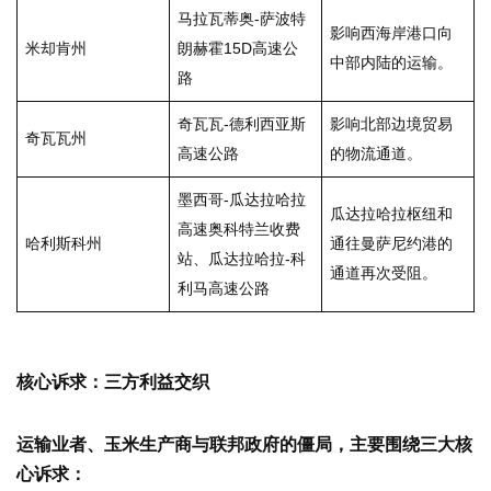
马拉瓦蒂奥-萨波特
影响西海岸港口向
米却肯州
朗赫霍15D高速公
中部内陆的运输。
路
奇瓦瓦-德利西亚斯
影响北部边境贸易
奇瓦瓦州
高速公路
的物流通道。
墨西哥-瓜达拉哈拉
瓜达拉哈拉枢纽和
高速奥科特兰收费
哈利斯科州
通往曼萨尼约港的
站、瓜达拉哈拉-科
通道再次受阻。
利马高速公路
核心诉求：三方利益交织
运输业者、玉米生产商与联邦政府的僵局，主要围绕三大核
心诉求：