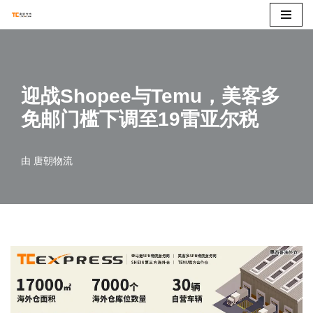
跳
至
正
迎战Shopee与Temu，美客多
文
免邮门槛下调至19雷亚尔税
由
唐朝物流