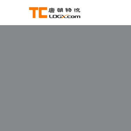
跳
至
正
文