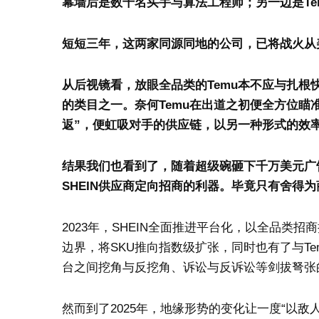
幕墙后是数千名买手与算法工程师；另一边是T
短短三年，这两家同源同地的公司，已将战火从
从后视镜看，放眼全品类的Temu本不应与扎根
的类目之一。奈何Temu在出道之初便全方位瞄准
返”，便虹吸对手的供应链，以另一种形式的效
结果我们也看到了，随着超级碗砸下千万美元广
SHEIN供应商定向招商的利器。毕竟只有舍得
2023年，SHEIN全面推进平台化，以全品类
边界，将SKU推向指数级扩张，同时也有了与Te
台之间挖角与反挖角、诉讼与反诉讼等剑拔弩张
然而到了2025年，地缘形势的变化让一度“以