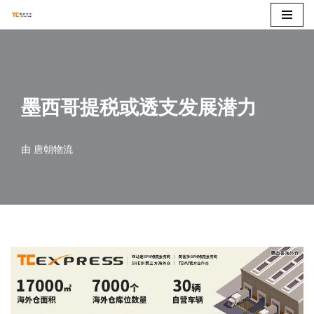
跳
至
正
文
墨西哥提税或透支发展潜力
由
唐朝物流