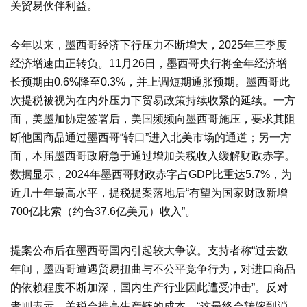
关贸易伙伴利益。
今年以来，墨西哥经济下行压力不断增大，2025年三季度
经济增速由正转负。11月26日，墨西哥央行将全年经济增
长预期由0.6%降至0.3%，并上调短期通胀预期。墨西哥此
次提税被视为在内外压力下贸易政策持续收紧的延续。一方
面，美墨加协定签署后，美国频频向墨西哥施压，要求其阻
断他国商品通过墨西哥“转口”进入北美市场的通道；另一方
面，本届墨西哥政府急于通过增加关税收入缓解财政赤字。
数据显示，2024年墨西哥财政赤字占GDP比重达5.7%，为
近几十年最高水平，提税提案落地后“有望为国家财政新增
700亿比索（约合37.6亿美元）收入”。
提案公布后在墨西哥国内引起较大争议。支持者称“过去数
年间，墨西哥遭遇贸易扭曲与不公平竞争行为，对进口商品
的依赖程度不断加深，国内生产行业因此遭受冲击”。反对
者则表示，关税会推高生产链的成本，“这最终会转嫁到消