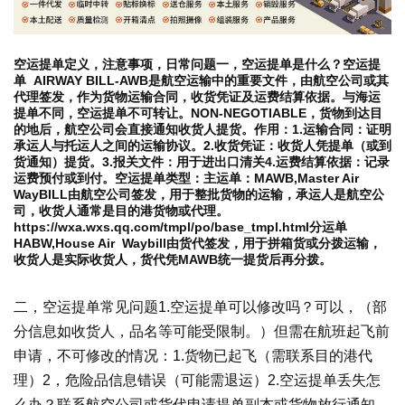
空运提单定义，注意事项，日常问题一，空运提单是什么？空运提
单 AIRWAY BILL-AWB是航空运输中的重要文件，由航空公司或其
代理签发，作为货物运输合同，收货凭证及运费结算依据。与海运
提单不同，空运提单不可转让。NON-NEGOTIABLE，货物到达目
的地后，航空公司会直接通知收货人提货。作用：1.运输合同：证明
承运人与托运人之间的运输协议。2.收货凭证：收货人凭提单（或到
货通知）提货。3.报关文件：用于进出口清关4.运费结算依据：记录
运费预付或到付。空运提单类型：主运单：MAWB,Master Air
WayBILL由航空公司签发，用于整批货物的运输，承运人是航空公
司，收货人通常是目的港货物或代理。
https://wxa.wxs.qq.com/tmpl/po/base_tmpl.html分运单
HABW,House Air Waybill由货代签发，用于拼箱货或分拨运输，
收货人是实际收货人，货代凭MAWB统一提货后再分拨。
二，空运提单常见问题1.空运提单可以修改吗？可以，（部
分信息如收货人，品名等可能受限制。）但需在航班起飞前
申请，不可修改的情况：1.货物已起飞（需联系目的港代
理）2，危险品信息错误（可能需退运）2.空运提单丢失怎
么办？联系航空公司或货代申请提单副本或货物放行通知。