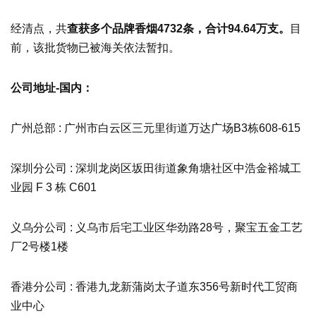
经清点，共
查获多个品牌香烟4732条，合计94.64万支。
目
前，该批货物已被海关依法暂扣。
公司地址-国内：
广州总部 : 广州市白云区三元里街道万达广场B3栋608-615
深圳分公司 : 深圳龙岗区坂田街道象角塘社区中浩金裕城工
业园 F 3 栋 C601
义乌分公司 : 义乌市后宅工业区华劲路28号，聚宝五金工艺
厂2号楼1楼
香港分公司 : 香港九龙新蒲岗太子道东356号新时代工贸商
业中心