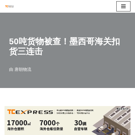
跳
至
正
50吨货物被查！墨西哥海关扣
文
货三连击
由
唐朝物流