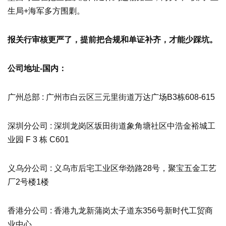
生局+海军多方围剿。
报关行审核更严了，
提前把合规和单证补齐，才能少踩坑。
公司地址-国内：
广州总部 : 广州市白云区三元里街道万达广场B3栋608-615
深圳分公司 : 深圳龙岗区坂田街道象角塘社区中浩金裕城工
业园 F 3 栋 C601
义乌分公司 : 义乌市后宅工业区华劲路28号，聚宝五金工艺
厂2号楼1楼
香港分公司 : 香港九龙新蒲岗太子道东356号新时代工贸商
业中心