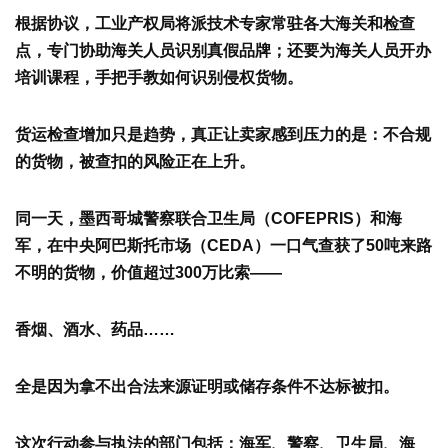
根据协议，工业产权局将派技术专家常驻各大海关和检查
点，专门协助海关人员识别真假品牌；
还要为海关人员开办
培训课程，手把手教如何识别侵权货物。
货运检查增加只是趋势，真正让卖家感到压力的是：不合规
的货物，被查扣的风险正在上升。
同一天，墨西哥城警察联合卫生局（
COFEPRIS
）和海
军，在中央阿巴斯托市场（
CEDA
）一口气查获了
50
吨来路
不明的货物，价值超过
300
万比索——
香烟、酒水、药品……
全是因为拿不出合法来源证明或储存条件不达标被扣。
这次行动
参与执法的部门包括：海军、警察、卫生局、海