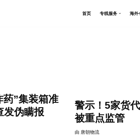
首页
专线服务
海外
炸药”集装箱准
警示！5家货
查发伪瞒报
被重点监管
由
唐朝物流