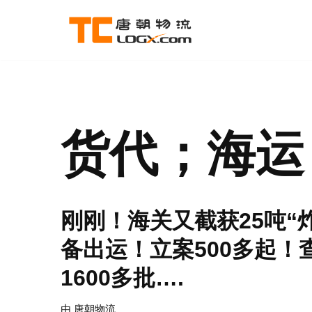
跳
至
正
文
货代；海运
刚刚！海关又截获25吨“
备出运！立案500多起！
1600多批….
由
唐朝物流