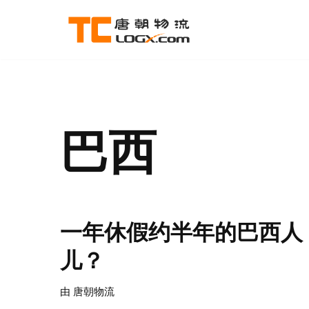
跳
至
正
文
巴西
一年休假约半年的巴西人
儿？
由
唐朝物流