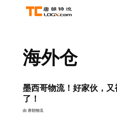
跳
至
正
文
海外仓
墨西哥物流！好家伙，又
了！
由
唐朝物流